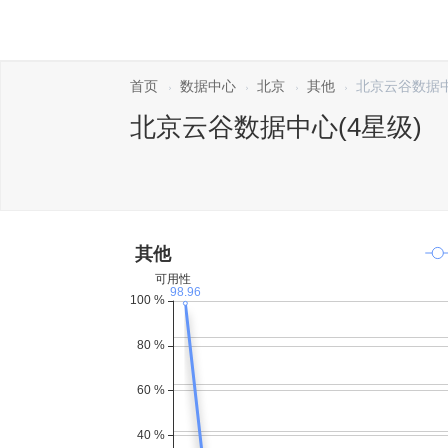
首页
数据中心
北京
其他
北京云谷数据中
北京云谷数据中心(4星级)