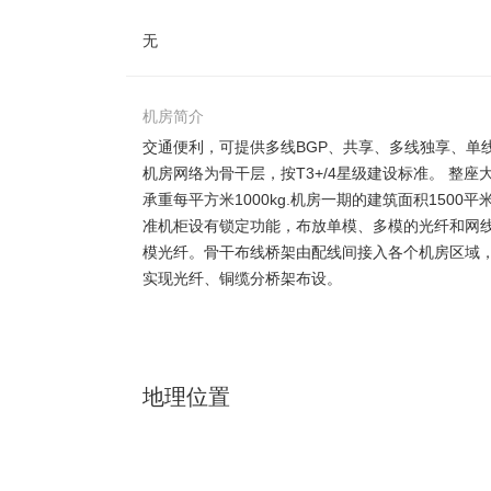
无
机房简介
交通便利，可提供多线BGP、共享、多线独享、单
机房网络为骨干层，按T3+/4星级建设标准。 整座
承重每平方米1000kg.机房一期的建筑面积1500
准机柜设有锁定功能，布放单模、多模的光纤和网
模光纤。骨干布线桥架由配线间接入各个机房区域
实现光纤、铜缆分桥架布设。
地理位置