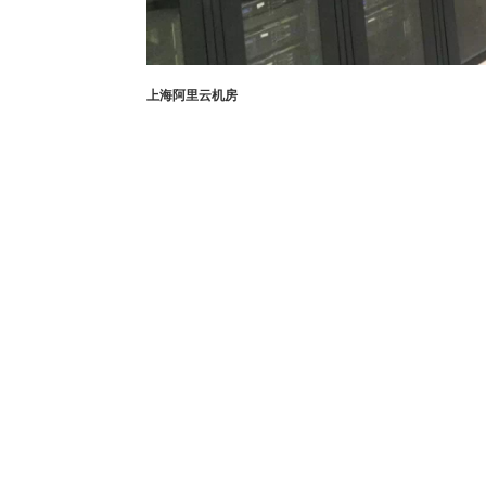
上海阿里云机房